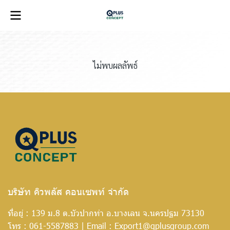
ไม่พบผลลัพธ์
บริษัท คิวพลัส คอนเซพท์ จำกัด
ที่อยู่ : 139 ม.8 ต.บัวปากท่า อ.บางเลน จ.นครปฐม 73130
โทร :
061-5587883
| Email :
Export1@qplusgroup.com