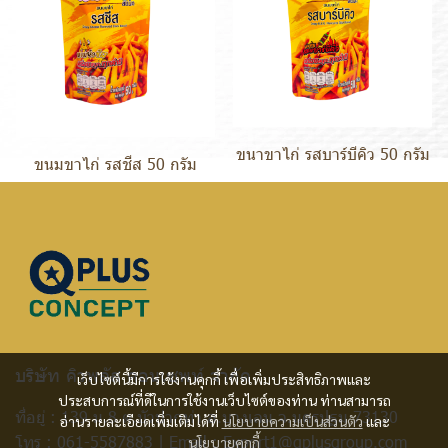
ขนาขาไก่ รสบาร์บีคิว 50 กรัม
ขนมขาไก่ รสชีส 50 กรัม
บริษัท คิวพลัส คอนเซพท์ จำกัด
เว็บไซต์นี้มีการใช้งานคุกกี้ เพื่อเพิ่มประสิทธิภาพและ
ประสบการณ์ที่ดีในการใช้งานเว็บไซต์ของท่าน ท่านสามารถ
ที่อยู่ : 139 ม.8 ต.บัวปากท่า อ.บางเลน จ.นครปฐม 73130
อ่านรายละเอียดเพิ่มเติมได้ที่
นโยบายความเป็นส่วนตัว
และ
โทร :
061-5587883
| Email :
Export1@qplusgroup.com
นโยบายคุกกี้