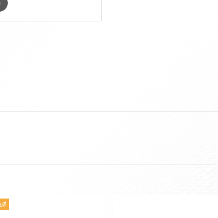
m
ยดี