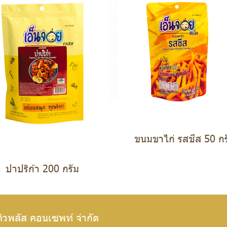
ขนมขาไก่ รสชีส 50 กร
ปาปริก้า 200 กรัม
คิวพลัส คอนเซพท์ จำกัด