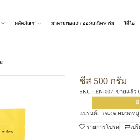
ผลิตภัณฑ์
มาดามพอลล่า ออร์แกนิคฟาร์ม
วิดีโอ
ัม
ชีส 500 กรัม
SKU : EN-007
ขายแล้ว 0
ต
แบรนด์:
หมวดหมู่
เอ็นจอย
รายการโปรด
เปร