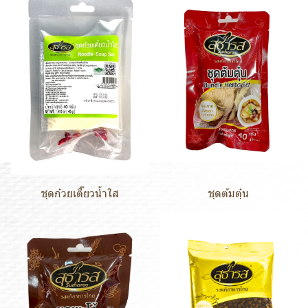
ชุดก๋วยเตี๊ยวน้ำใส
ชุดต้มตุ๋น