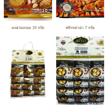
ผงสามเกลอ 10 กรัม
พริกหม่าล่า 7 กรัม