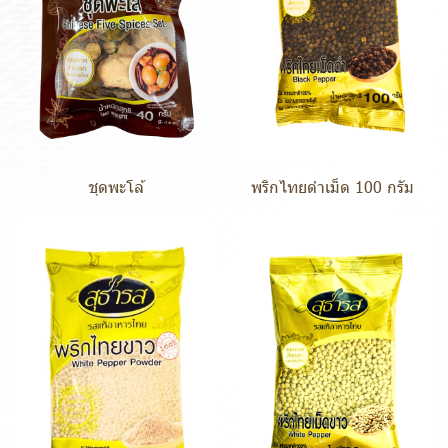
ชุดพะโล้
พริกไทยดำเม็ด 100 กรัม