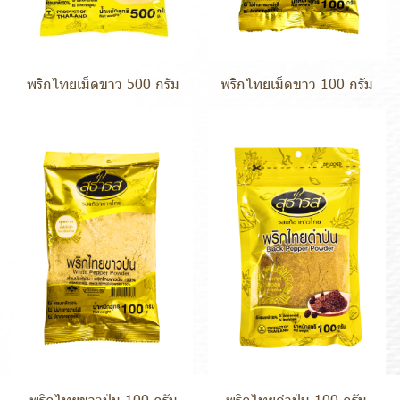
พริกไทยเม็ดขาว 500 กรัม
พริกไทยเม็ดขาว 100 กรัม
พริกไทยขาวป่น 100 กรัม
พริกไทยดำป่น 100 กรัม